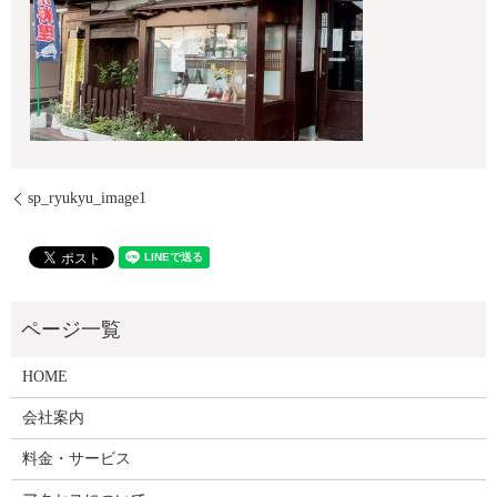
sp_ryukyu_image1
HOME
会社案内
料金・サービス