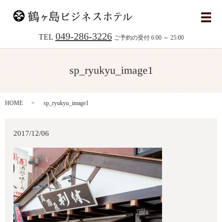
メ
049-286-3226
TEL
ご予約の受付 6:00 ～ 25:00
sp_ryukyu_image1
HOME
sp_ryukyu_image1
2017/12/06